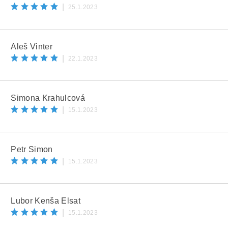
|
25.1.2023
Aleš Vinter
|
22.1.2023
Simona Krahulcová
|
15.1.2023
Petr Šimon
|
15.1.2023
Lubor Kenša Elsat
|
15.1.2023