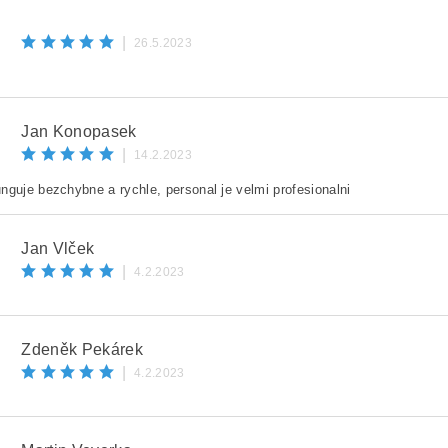
|
26.5.2023
Jan Konopasek
|
14.2.2023
nguje bezchybne a rychle, personal je velmi profesionalni
ním zprávy souhlasíte s
podmínkami ochrany osobních údajů
ZPEČNOSTNÍ KONTROLA
Jan Vlček
|
4.2.2023
šte text z obrázku
Zdeněk Pekárek
|
4.2.2023