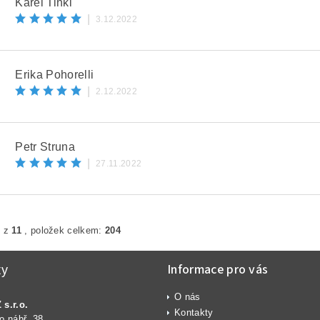
Karel Tinkl
|
3.12.2022
Erika Pohorelli
|
2.12.2022
Petr Struna
|
27.11.2022
1
z
11
, položek celkem:
204
Informace pro vás
ty
O nás
s.r.o.
Kontakty
o nábř. 38