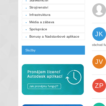
Stavebnictví
Strojírenství
Infrastruktura
Média a zábava
Spolupráce
JK
Bonusy a Nadstavbové aplikace
obchod fu
Vlože
Služby
BE
JV
Opi
ZP