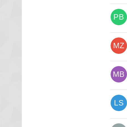
PB
MZ
MB
LS