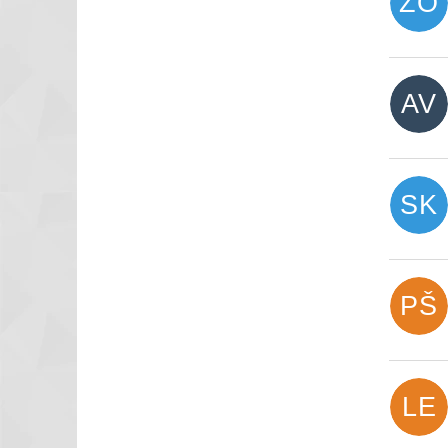
ZO
AV
SK
PŠ
LE