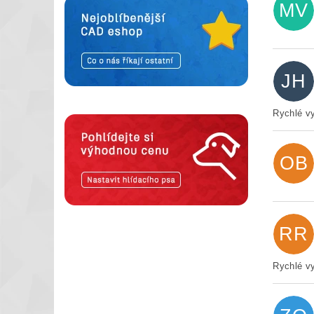
MV
JH
Rychlé vy
OB
RR
Rychlé vy