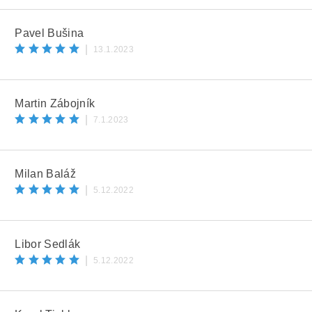
Pavel Bušina
|
13.1.2023
Martin Zábojník
|
7.1.2023
Milan Baláž
|
5.12.2022
Libor Sedlák
|
5.12.2022