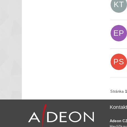
KT
EP
PS
Stránka
Kontak
Adeon CZ 
Havlíčkov