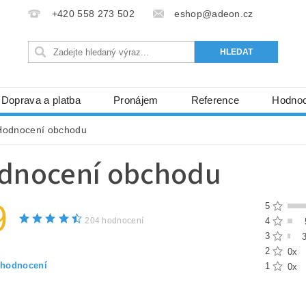
+420 558 273 502
eshop@adeon.cz
Doprava a platba
Pronájem
Reference
Hodnoc
Hodnocení obchodu
dnocení obchodu
9
5
204 hodnocení
4
3
2
0x
 hodnocení
1
0x