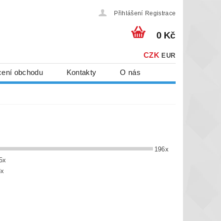
Přihlášení
Registrace
0 Kč
CZK
EUR
ení obchodu
Kontakty
O nás
196x
5x
3x