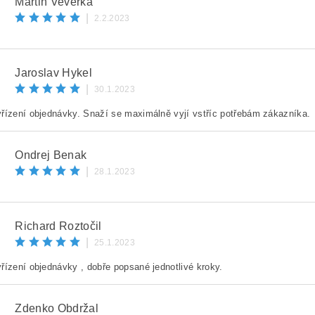
Martin Veverka
|
2.2.2023
Jaroslav Hykel
|
30.1.2023
řízení objednávky. Snaží se maximálně vyjí vstříc potřebám zákazníka.
Ondrej Benak
|
28.1.2023
Richard Roztočil
|
25.1.2023
řízení objednávky , dobře popsané jednotlivé kroky.
Zdenko Obdržal