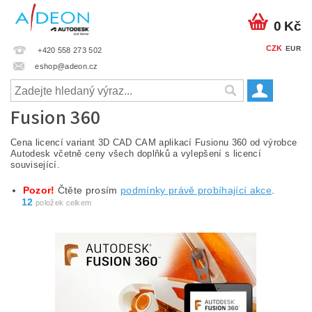
0 Kč
CZK
EUR
+420 558 273 502
eshop@adeon.cz
Fusion 360
Cena licencí variant 3D CAD CAM aplikací Fusionu 360 od výrobce
Autodesk včetně ceny všech doplňků a vylepšení s licencí
související.
Pozor!
Čtěte prosím
podmínky právě probíhající akce
.
12
položek celkem