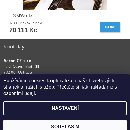
HSMWorks
84 834 Kč včetně DPH
Detail
70 111 Kč
Kontakty
Adeon CZ s.r.o.
Havlíčkovo nábř. 38
702 00, Ostrava
IČ: 26276038, DIČ: CZ26276038
Používáme cookies k optimalizaci našich webových
stránek a našich služeb. Přečtěte si,
jak nakládáme s
Web:
www.adeon.cz
osobními údaji
.
Tel:
+420 558 273 502
(Po–Pá 8–17h)
E-mail:
eshop@adeon.cz
NASTAVENÍ
2026 ©
eShop Adeon
, všechna práva vyhrazena
Vytvořil Shoptet
SOUHLASÍM